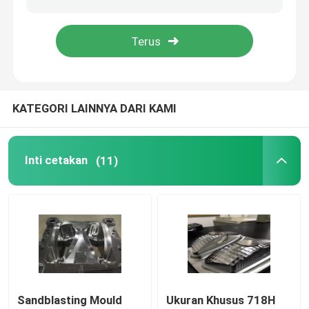
Penggeser Cetakan
Sisipan cetakan
KATEGORI LAINNYA DARI KAMI
Cetakan Injeksi Presisi
Inti cetakan
(11)
Batang Dorong
Memakai Piring
Pin Ejektor Cetakan
Busing cetakan
Sandblasting Mould
Ukuran Khusus 718H