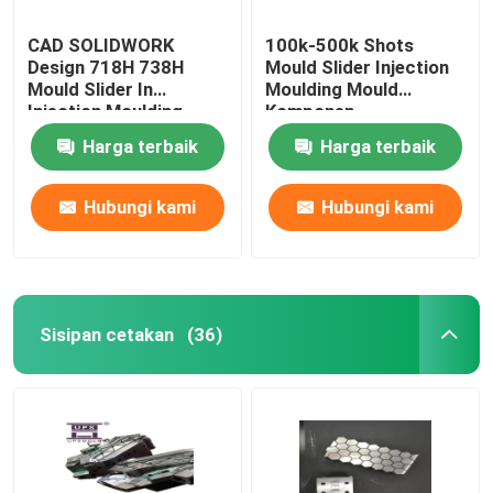
CAD SOLIDWORK
100k-500k Shots
Design 718H 738H
Mould Slider Injection
Mould Slider In
Moulding Mould
Injection Moulding
Komponen
Harga terbaik
Harga terbaik
Hubungi kami
Hubungi kami
Sisipan cetakan
(36)