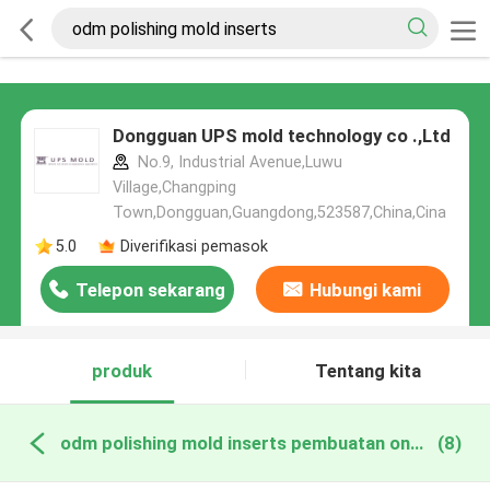
Dongguan UPS mold technology co .,Ltd
No.9, Industrial Avenue,Luwu
Village,Changping
Town,Dongguan,Guangdong,523587,China,Cina
5.0
Diverifikasi pemasok
Telepon sekarang
Hubungi kami
produk
Tentang kita
odm polishing mold inserts pembuatan online
(8)