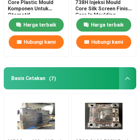
Core Plastic Mould
738H Injeksi Mould
Komponen Untuk
Core Silk Screen Finish
Otomotif
Core In Moulding
Slide Atas Miring
Harga terbaik
Harga terbaik
Hubungi kami
Hubungi kami
Basis Cetakan
(7)